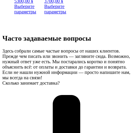
Диапазон
Диапазон
5300,00
¥
3700,00
¥
цен:
цен:
Выберите
Выберите
3300,00 ¥
Этот
3000,00 ¥
Этот
параметры
параметры
–
товар
–
товар
5300,00 ¥
имеет
3700,00 ¥
имеет
несколько
несколько
вариаций.
вариаций.
Часто задаваемые вопросы
Опции
Опции
можно
можно
выбрать
выбрать
Здесь собрали самые частые вопросы от наших клиентов.
на
на
Прежде чем писать или звонить — загляните сюда. Возможно,
странице
странице
нужный ответ уже есть. Мы постарались коротко и понятно
товара.
товара.
объяснить всё: от оплаты и доставки до гарантии и возврата.
Если не нашли нужной информации — просто напишите нам,
мы всегда на связи!
Сколько занимает доставка?