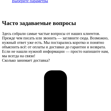
цен:
Этот
Выберите параметры
3600,00 ¥
товар
–
имеет
5000,00 ¥
несколько
вариаций.
Часто задаваемые вопросы
Опции
можно
выбрать
Здесь собрали самые частые вопросы от наших клиентов.
на
Прежде чем писать или звонить — загляните сюда. Возможно,
странице
нужный ответ уже есть. Мы постарались коротко и понятно
товара.
объяснить всё: от оплаты и доставки до гарантии и возврата.
Если не нашли нужной информации — просто напишите нам,
мы всегда на связи!
Сколько занимает доставка?